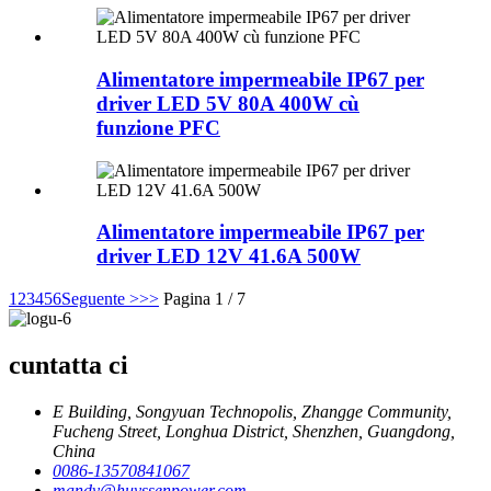
Alimentatore impermeabile IP67 per
driver LED 5V 80A 400W cù
funzione PFC
Alimentatore impermeabile IP67 per
driver LED 12V 41.6A 500W
1
2
3
4
5
6
Seguente >
>>
Pagina 1 / 7
cuntatta ci
E Building, Songyuan Technopolis, Zhangge Community,
Fucheng Street, Longhua District, Shenzhen, Guangdong,
China
0086-13570841067
mandy@huyssenpower.com