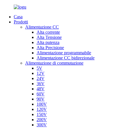
Casa
Prodotti
Alimentazione CC
Alta corrente
Alta Tensione
Alta putenza
Alta Precisione
Alimentazione programmabile
Alimentazione CC bidirezionale
Alimentazione di commutazione
5V
12V
24V
36V
48V
60V
90V
100V
120V
150V
200V
300V