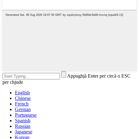
Appughjà Enter per circà o ESC
per chjude
English
Chinese
French
German
Portuguese
Spanish
Russian
Japanese
Korean