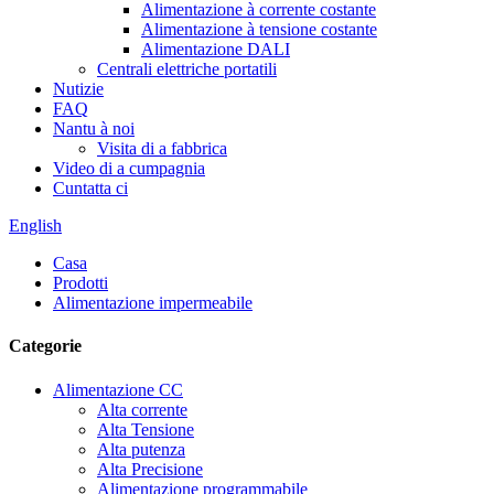
Alimentazione à corrente costante
Alimentazione à tensione costante
Alimentazione DALI
Centrali elettriche portatili
Nutizie
FAQ
Nantu à noi
Visita di a fabbrica
Video di a cumpagnia
Cuntatta ci
English
Casa
Prodotti
Alimentazione impermeabile
Categorie
Alimentazione CC
Alta corrente
Alta Tensione
Alta putenza
Alta Precisione
Alimentazione programmabile