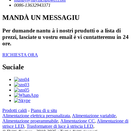
0086-13632943371
MANDÀ UN MESSAGIU
Per dumande nantu à i nostri prudutti o a lista di
prezzi, lasciate u vostru email è vi cuntatteremu in 24
ore.
RICHIESTA ORA
Suciale
Prodotti caldi
-
Pianu di u situ
Alimentazione elettrica persunalizata
,
Alimentazione variabile
,
Alimentazione programmabile
,
Alimentazione CC
,
Alimentazione di
strisce LED
,
Trasformatore di luce à striscia LED
,