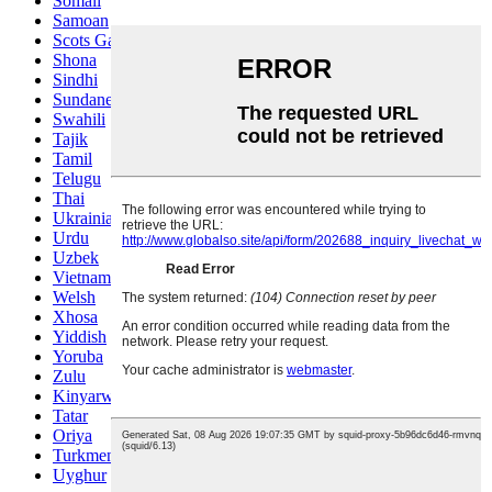
Somali
Samoan
Scots Gaelic
Shona
Sindhi
Sundanese
Swahili
Tajik
Tamil
Telugu
Thai
Ukrainian
Urdu
Uzbek
Vietnamese
Welsh
Xhosa
Yiddish
Yoruba
Zulu
Kinyarwanda
Tatar
Oriya
Turkmen
Uyghur