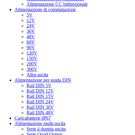
Alimentazione CC bidirezionale
Alimentazione di commutazione
5V
12V
24V
36V
48V
60V
90V
120V
150V
200V
300V
Altra uscita
Alimentazione per guida DIN
Rail DIN 5V
Rail DIN 12V
Rail DIN 15V
Rail DIN 24V
Rail DIN 36V
Rail DIN 48V
Caricabatterie IP67
Alimentazione multi-uscita
Serie à doppia uscita
Serie Quad Output