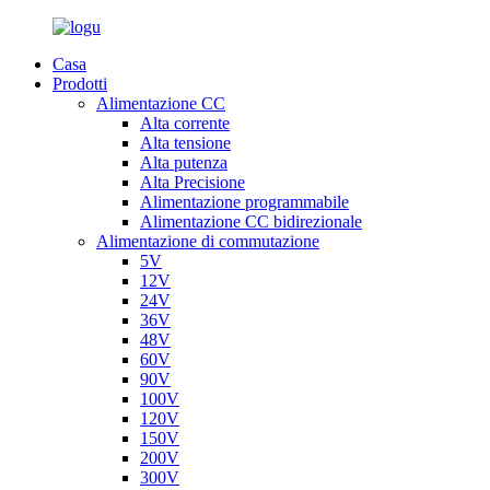
Casa
Prodotti
Alimentazione CC
Alta corrente
Alta tensione
Alta putenza
Alta Precisione
Alimentazione programmabile
Alimentazione CC bidirezionale
Alimentazione di commutazione
5V
12V
24V
36V
48V
60V
90V
100V
120V
150V
200V
300V