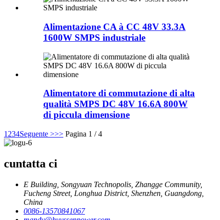
Alimentazione CA à CC 48V 33.3A
1600W SMPS industriale
Alimentatore di commutazione di alta
qualità SMPS DC 48V 16.6A 800W
di piccula dimensione
1
2
3
4
Seguente >
>>
Pagina 1 / 4
cuntatta ci
E Building, Songyuan Technopolis, Zhangge Community,
Fucheng Street, Longhua District, Shenzhen, Guangdong,
China
0086-13570841067
mandy@huyssenpower.com