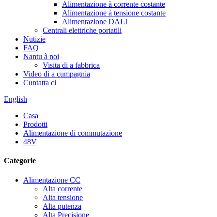
Alimentazione à corrente costante
Alimentazione à tensione costante
Alimentazione DALI
Centrali elettriche portatili
Nutizie
FAQ
Nantu à noi
Visita di a fabbrica
Video di a cumpagnia
Cuntatta ci
English
Casa
Prodotti
Alimentazione di commutazione
48V
Categorie
Alimentazione CC
Alta corrente
Alta tensione
Alta putenza
Alta Precisione