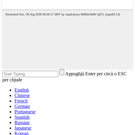
Appughjà Enter per circà o ESC
per chjude
English
Chinese
French
German
Portuguese
Spanish
Russian
Japanese
Korean