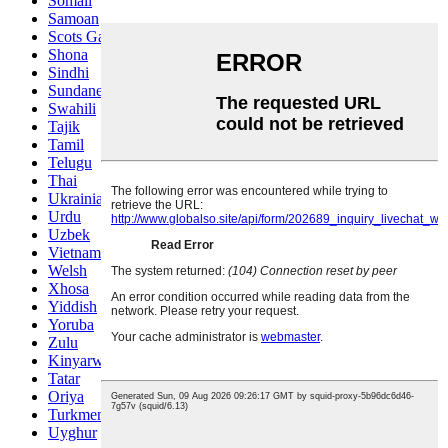
Somali
Samoan
Scots Gaelic
Shona
Sindhi
Sundanese
Swahili
Tajik
Tamil
Telugu
Thai
Ukrainian
Urdu
Uzbek
Vietnamese
Welsh
Xhosa
Yiddish
Yoruba
Zulu
Kinyarwanda
Tatar
Oriya
Turkmen
Uyghur