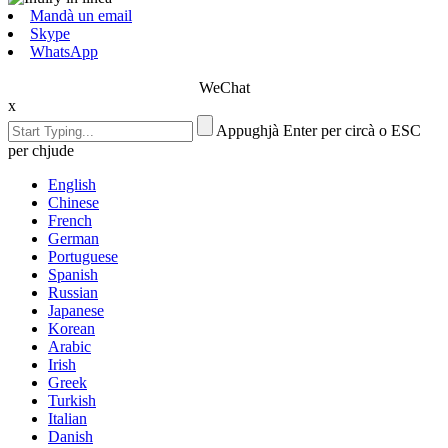
Mandà un email
Skype
WhatsApp
WeChat
x
Appughjà Enter per circà o ESC
per chjude
English
Chinese
French
German
Portuguese
Spanish
Russian
Japanese
Korean
Arabic
Irish
Greek
Turkish
Italian
Danish