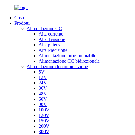
Casa
Prodotti
Alimentazione CC
Alta corrente
Alta Tensione
Alta putenza
Alta Precisione
Alimentazione programmabile
Alimentazione CC bidirezionale
Alimentazione di commutazione
5V
12V
24V
36V
48V
60V
90V
100V
120V
150V
200V
300V