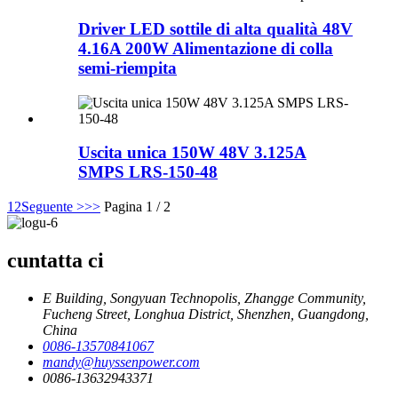
Driver LED sottile di alta qualità 48V
4.16A 200W Alimentazione di colla
semi-riempita
Uscita unica 150W 48V 3.125A
SMPS LRS-150-48
1
2
Seguente >
>>
Pagina 1 / 2
cuntatta ci
E Building, Songyuan Technopolis, Zhangge Community,
Fucheng Street, Longhua District, Shenzhen, Guangdong,
China
0086-13570841067
mandy@huyssenpower.com
0086-13632943371