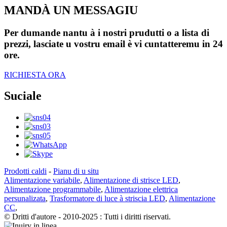
MANDÀ UN MESSAGIU
Per dumande nantu à i nostri prudutti o a lista di
prezzi, lasciate u vostru email è vi cuntatteremu in 24
ore.
RICHIESTA ORA
Suciale
Prodotti caldi
-
Pianu di u situ
Alimentazione variabile
,
Alimentazione di strisce LED
,
Alimentazione programmabile
,
Alimentazione elettrica
persunalizata
,
Trasformatore di luce à striscia LED
,
Alimentazione
CC
,
© Dritti d'autore - 2010-2025 : Tutti i diritti riservati.