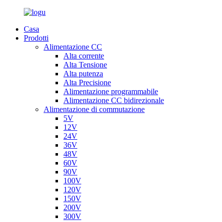
Casa
Prodotti
Alimentazione CC
Alta corrente
Alta Tensione
Alta putenza
Alta Precisione
Alimentazione programmabile
Alimentazione CC bidirezionale
Alimentazione di commutazione
5V
12V
24V
36V
48V
60V
90V
100V
120V
150V
200V
300V