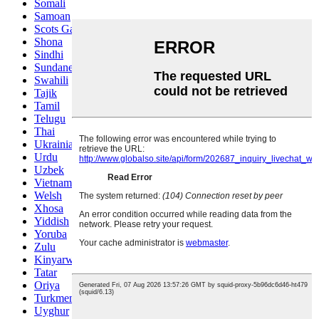
Somali
Samoan
Scots Gaelic
Shona
Sindhi
Sundanese
Swahili
Tajik
Tamil
Telugu
Thai
Ukrainian
Urdu
Uzbek
Vietnamese
Welsh
Xhosa
Yiddish
Yoruba
Zulu
Kinyarwanda
Tatar
Oriya
Turkmen
Uyghur