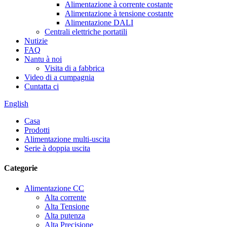
Alimentazione à corrente costante
Alimentazione à tensione costante
Alimentazione DALI
Centrali elettriche portatili
Nutizie
FAQ
Nantu à noi
Visita di a fabbrica
Video di a cumpagnia
Cuntatta ci
English
Casa
Prodotti
Alimentazione multi-uscita
Serie à doppia uscita
Categorie
Alimentazione CC
Alta corrente
Alta Tensione
Alta putenza
Alta Precisione