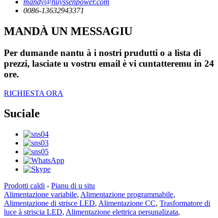
mandy@huyssenpower.com
0086-13632943371
MANDÀ UN MESSAGIU
Per dumande nantu à i nostri prudutti o a lista di
prezzi, lasciate u vostru email è vi cuntatteremu in 24
ore.
RICHIESTA ORA
Suciale
Prodotti caldi
-
Pianu di u situ
Alimentazione variabile
,
Alimentazione programmabile
,
Alimentazione di strisce LED
,
Alimentazione CC
,
Trasformatore di
luce à striscia LED
,
Alimentazione elettrica persunalizata
,