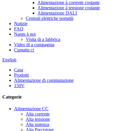
Alimentazione à corrente costante
Alimentazione à tensione costante
Alimentazione DALI
Centrali elettriche portatili
Nutizie
FAQ
Nantu à noi
Visita di a fabbrica
Video di a cumpagnia
Cuntatta ci
English
Casa
Prodotti
Alimentazione di commutazione
150V
Categorie
Alimentazione CC
Alta corrente
Alta tensione
Alta putenza
Alta Precisione