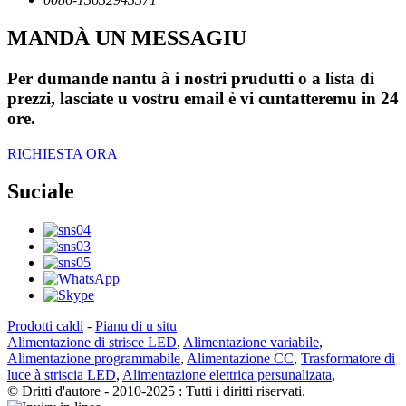
MANDÀ UN MESSAGIU
Per dumande nantu à i nostri prudutti o a lista di
prezzi, lasciate u vostru email è vi cuntatteremu in 24
ore.
RICHIESTA ORA
Suciale
Prodotti caldi
-
Pianu di u situ
Alimentazione di strisce LED
,
Alimentazione variabile
,
Alimentazione programmabile
,
Alimentazione CC
,
Trasformatore di
luce à striscia LED
,
Alimentazione elettrica persunalizata
,
© Dritti d'autore - 2010-2025 : Tutti i diritti riservati.