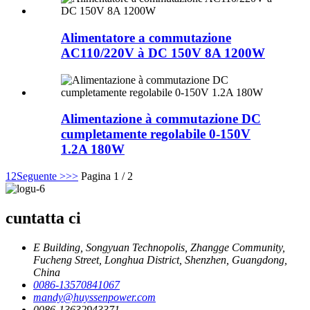
Alimentatore a commutazione
AC110/220V à DC 150V 8A 1200W
Alimentazione à commutazione DC
cumpletamente regolabile 0-150V
1.2A 180W
1
2
Seguente >
>>
Pagina 1 / 2
cuntatta ci
E Building, Songyuan Technopolis, Zhangge Community,
Fucheng Street, Longhua District, Shenzhen, Guangdong,
China
0086-13570841067
mandy@huyssenpower.com
0086-13632943371