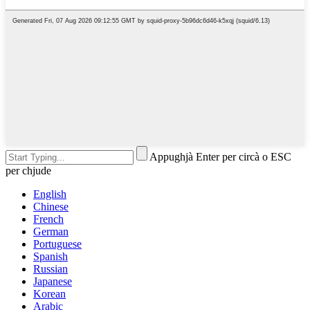
Appughjà Enter per circà o ESC
per chjude
English
Chinese
French
German
Portuguese
Spanish
Russian
Japanese
Korean
Arabic