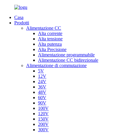
Casa
Prodotti
Alimentazione CC
Alta corrente
Alta tensione
Alta putenza
Alta Precisione
Alimentazione programmabile
Alimentazione CC bidirezionale
Alimentazione di commutazione
5V
12V
24V
36V
48V
60V
90V
100V
120V
150V
200V
300V