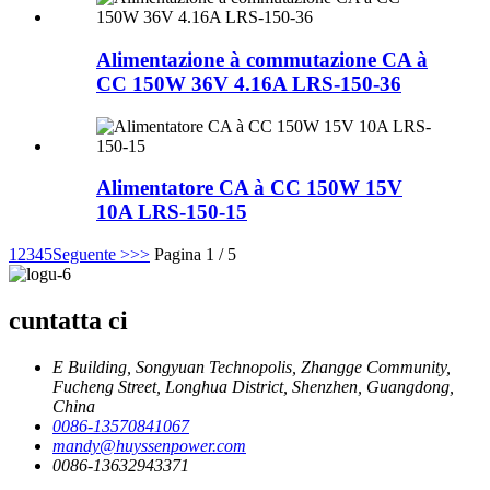
Alimentazione à commutazione CA à
CC 150W 36V 4.16A LRS-150-36
Alimentatore CA à CC 150W 15V
10A LRS-150-15
1
2
3
4
5
Seguente >
>>
Pagina 1 / 5
cuntatta ci
E Building, Songyuan Technopolis, Zhangge Community,
Fucheng Street, Longhua District, Shenzhen, Guangdong,
China
0086-13570841067
mandy@huyssenpower.com
0086-13632943371