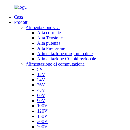
Casa
Prodotti
Alimentazione CC
Alta corrente
Alta Tensione
Alta putenza
Alta Precisione
Alimentazione programmabile
Alimentazione CC bidirezionale
Alimentazione di commutazione
5V
12V
24V
36V
48V
60V
90V
100V
120V
150V
200V
300V