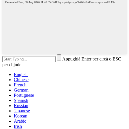
Appughjà Enter per circà o ESC
per chjude
English
Chinese
French
German
Portuguese
Spanish
Russian
Japanese
Korean
Arabic
Irish