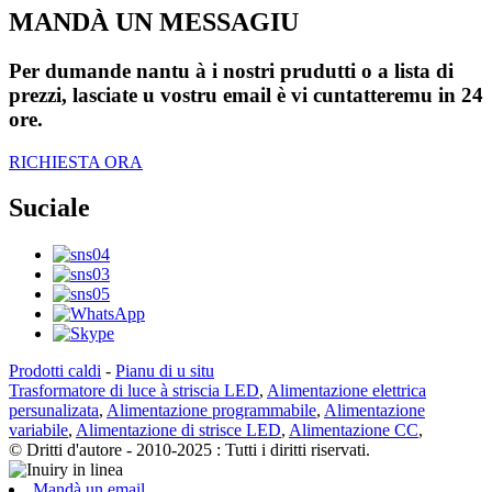
MANDÀ UN MESSAGIU
Per dumande nantu à i nostri prudutti o a lista di
prezzi, lasciate u vostru email è vi cuntatteremu in 24
ore.
RICHIESTA ORA
Suciale
Prodotti caldi
-
Pianu di u situ
Trasformatore di luce à striscia LED
,
Alimentazione elettrica
persunalizata
,
Alimentazione programmabile
,
Alimentazione
variabile
,
Alimentazione di strisce LED
,
Alimentazione CC
,
© Dritti d'autore - 2010-2025 : Tutti i diritti riservati.
Mandà un email