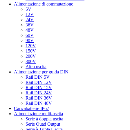
Alimentazione di commutazione
5V
12V
24V
36V
48V
60V
90V
120V
150V
200V
300V
Altra uscita
Alimentazione per guida DIN
Rail DIN 5V
Rail DIN 12V
Rail DIN 15V
Rail DIN 24V
Rail DIN 36V
Rail DIN 48V
Caricabatterie IP67
Alimentazione multi-uscita
Serie à doppia uscita
Serie Quad Output
Serie à Tripla Uscita