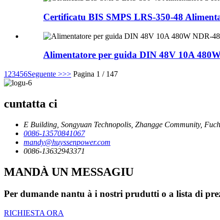
Certificatu BIS SMPS LRS-350-48 Alimen
Alimentatore per guida DIN 48V 10A 480
1
2
3
4
5
6
Seguente >
>>
Pagina 1 / 147
cuntatta ci
E Building, Songyuan Technopolis, Zhangge Community, Fuche
0086-13570841067
mandy@huyssenpower.com
0086-13632943371
MANDÀ UN MESSAGIU
Per dumande nantu à i nostri prudutti o a lista di prez
RICHIESTA ORA