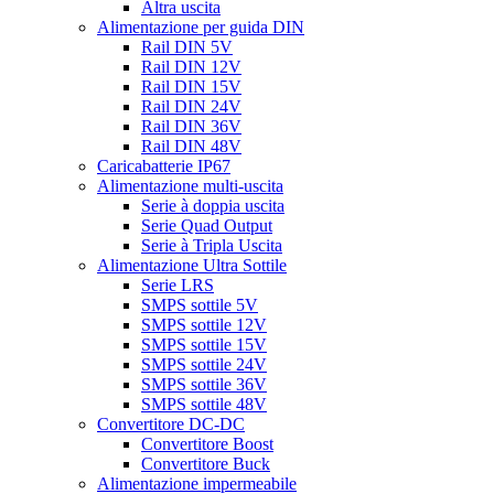
Altra uscita
Alimentazione per guida DIN
Rail DIN 5V
Rail DIN 12V
Rail DIN 15V
Rail DIN 24V
Rail DIN 36V
Rail DIN 48V
Caricabatterie IP67
Alimentazione multi-uscita
Serie à doppia uscita
Serie Quad Output
Serie à Tripla Uscita
Alimentazione Ultra Sottile
Serie LRS
SMPS sottile 5V
SMPS sottile 12V
SMPS sottile 15V
SMPS sottile 24V
SMPS sottile 36V
SMPS sottile 48V
Convertitore DC-DC
Convertitore Boost
Convertitore Buck
Alimentazione impermeabile