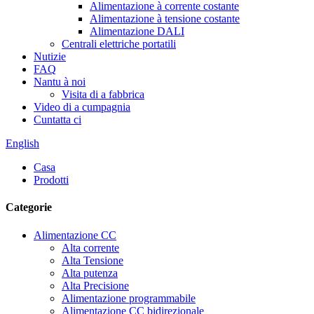
Alimentazione à corrente costante
Alimentazione à tensione costante
Alimentazione DALI
Centrali elettriche portatili
Nutizie
FAQ
Nantu à noi
Visita di a fabbrica
Video di a cumpagnia
Cuntatta ci
English
Casa
Prodotti
Categorie
Alimentazione CC
Alta corrente
Alta Tensione
Alta putenza
Alta Precisione
Alimentazione programmabile
Alimentazione CC bidirezionale