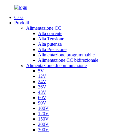
Casa
Prodotti
Alimentazione CC
Alta corrente
Alta Tensione
Alta putenza
Alta Precisione
Alimentazione programmabile
Alimentazione CC bidirezionale
Alimentazione di commutazione
5V
12V
24V
36V
48V
60V
90V
100V
120V
150V
200V
300V