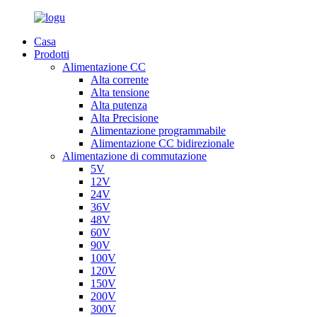
Casa
Prodotti
Alimentazione CC
Alta corrente
Alta tensione
Alta putenza
Alta Precisione
Alimentazione programmabile
Alimentazione CC bidirezionale
Alimentazione di commutazione
5V
12V
24V
36V
48V
60V
90V
100V
120V
150V
200V
300V