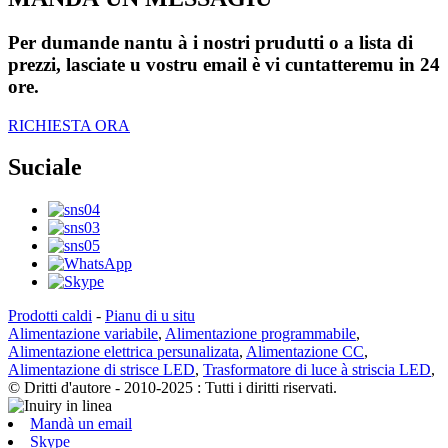
Per dumande nantu à i nostri prudutti o a lista di
prezzi, lasciate u vostru email è vi cuntatteremu in 24
ore.
RICHIESTA ORA
Suciale
Prodotti caldi
-
Pianu di u situ
Alimentazione variabile
,
Alimentazione programmabile
,
Alimentazione elettrica persunalizata
,
Alimentazione CC
,
Alimentazione di strisce LED
,
Trasformatore di luce à striscia LED
,
© Dritti d'autore - 2010-2025 : Tutti i diritti riservati.
Mandà un email
Skype