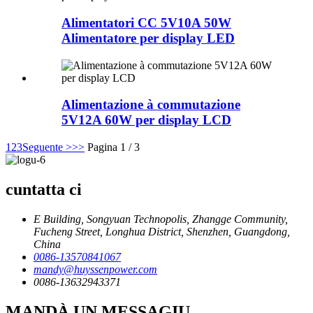
Alimentatori CC 5V10A 50W
Alimentatore per display LED
Alimentazione à commutazione
5V12A 60W per display LCD
1
2
3
Seguente >
>>
Pagina 1 / 3
cuntatta ci
E Building, Songyuan Technopolis, Zhangge Community,
Fucheng Street, Longhua District, Shenzhen, Guangdong,
China
0086-13570841067
mandy@huyssenpower.com
0086-13632943371
MANDÀ UN MESSAGIU