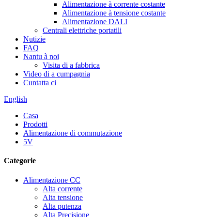
Alimentazione à corrente costante
Alimentazione à tensione costante
Alimentazione DALI
Centrali elettriche portatili
Nutizie
FAQ
Nantu à noi
Visita di a fabbrica
Video di a cumpagnia
Cuntatta ci
English
Casa
Prodotti
Alimentazione di commutazione
5V
Categorie
Alimentazione CC
Alta corrente
Alta tensione
Alta putenza
Alta Precisione