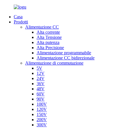
Casa
Prodotti
Alimentazione CC
Alta corrente
Alta Tensione
Alta putenza
Alta Precisione
Alimentazione programmabile
Alimentazione CC bidirezionale
Alimentazione di commutazione
5V
12V
24V
36V
48V
60V
90V
100V
120V
150V
200V
300V