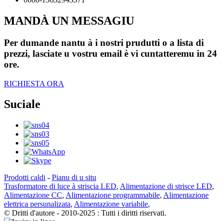
MANDÀ UN MESSAGIU
Per dumande nantu à i nostri prudutti o a lista di
prezzi, lasciate u vostru email è vi cuntatteremu in 24
ore.
RICHIESTA ORA
Suciale
Prodotti caldi
-
Pianu di u situ
Trasformatore di luce à striscia LED
,
Alimentazione di strisce LED
,
Alimentazione CC
,
Alimentazione programmabile
,
Alimentazione
elettrica persunalizata
,
Alimentazione variabile
,
© Dritti d'autore - 2010-2025 : Tutti i diritti riservati.