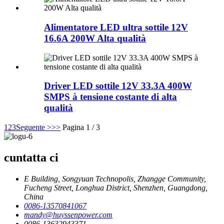
Alimentatore LED ultra sottile 12V
16.6A 200W Alta qualità
Driver LED sottile 12V 33.3A 400W
SMPS à tensione costante di alta
qualità
1
2
3
Seguente >
>>
Pagina 1 / 3
cuntatta ci
E Building, Songyuan Technopolis, Zhangge Community,
Fucheng Street, Longhua District, Shenzhen, Guangdong,
China
0086-13570841067
mandy@huyssenpower.com
0086-13632943371