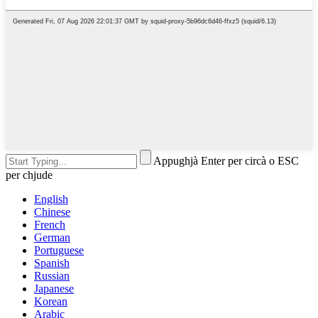
Appughjà Enter per circà o ESC
per chjude
English
Chinese
French
German
Portuguese
Spanish
Russian
Japanese
Korean
Arabic