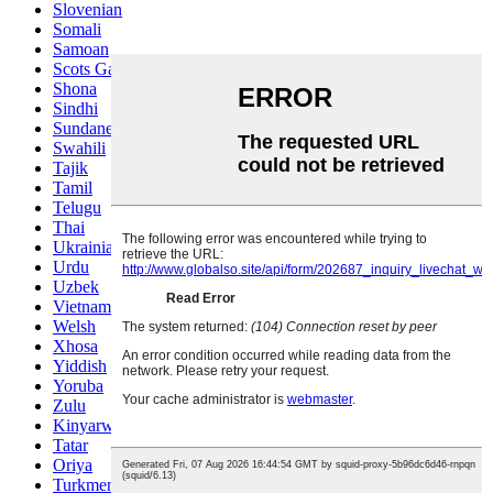
Slovenian
Somali
Samoan
Scots Gaelic
Shona
Sindhi
Sundanese
Swahili
Tajik
Tamil
Telugu
Thai
Ukrainian
Urdu
Uzbek
Vietnamese
Welsh
Xhosa
Yiddish
Yoruba
Zulu
Kinyarwanda
Tatar
Oriya
Turkmen