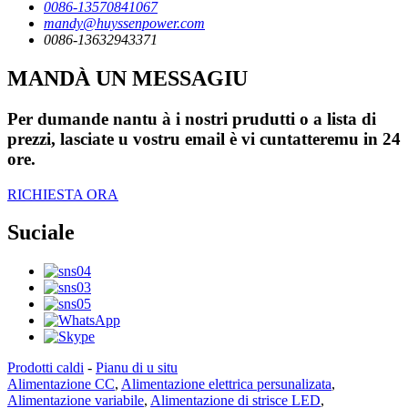
0086-13570841067
mandy@huyssenpower.com
0086-13632943371
MANDÀ UN MESSAGIU
Per dumande nantu à i nostri prudutti o a lista di
prezzi, lasciate u vostru email è vi cuntatteremu in 24
ore.
RICHIESTA ORA
Suciale
Prodotti caldi
-
Pianu di u situ
Alimentazione CC
,
Alimentazione elettrica persunalizata
,
Alimentazione variabile
,
Alimentazione di strisce LED
,