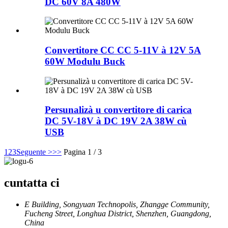
DC 60V 8A 480W
Convertitore CC CC 5-11V à 12V 5A
60W Modulu Buck
Persunalizà u convertitore di carica
DC 5V-18V à DC 19V 2A 38W cù
USB
1
2
3
Seguente >
>>
Pagina 1 / 3
cuntatta ci
E Building, Songyuan Technopolis, Zhangge Community,
Fucheng Street, Longhua District, Shenzhen, Guangdong,
China