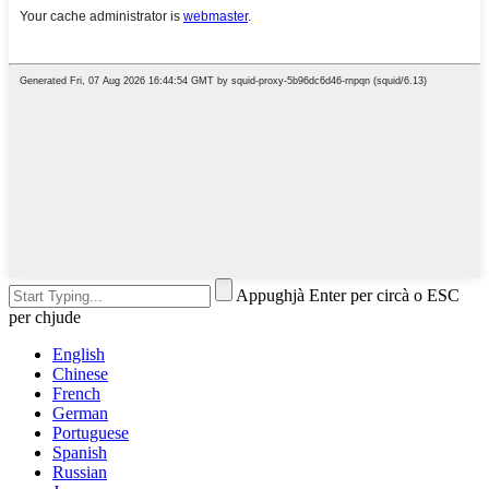
Appughjà Enter per circà o ESC
per chjude
English
Chinese
French
German
Portuguese
Spanish
Russian