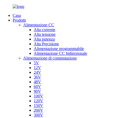
Casa
Prodotti
Alimentazione CC
Alta corrente
Alta tensione
Alta putenza
Alta Precisione
Alimentazione programmabile
Alimentazione CC bidirezionale
Alimentazione di commutazione
5V
12V
24V
36V
48V
60V
90V
100V
120V
150V
200V
300V