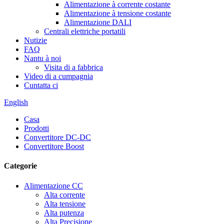
Alimentazione à corrente costante
Alimentazione à tensione costante
Alimentazione DALI
Centrali elettriche portatili
Nutizie
FAQ
Nantu à noi
Visita di a fabbrica
Video di a cumpagnia
Cuntatta ci
English
Casa
Prodotti
Convertitore DC-DC
Convertitore Boost
Categorie
Alimentazione CC
Alta corrente
Alta tensione
Alta putenza
Alta Precisione